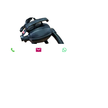
200
HAVA ÜFLEME POMPASI 600
WATT
غير متوفر
الاتصالات