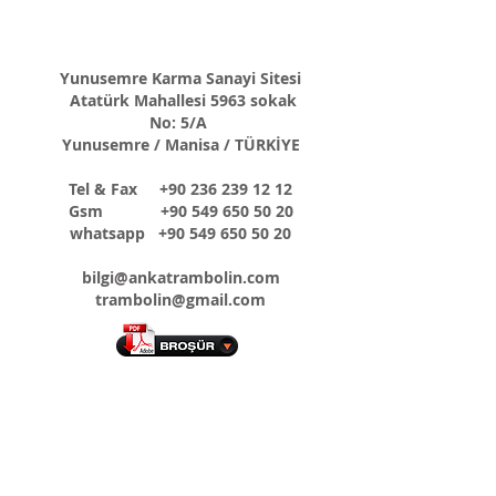
Yunuse
mre Karma Sanayi Sitesi
Atatürk Mahallesi 5963 sokak
No: 5/A
Yunusemre / Manisa / TÜRKİYE
Tel & Fax
+90 236 239 12 12
Gsm
+90 549 650 50 20
whatsapp
+90 549 650 50 20
bilgi@ankatrambolin.com
trambolin@gmail.com