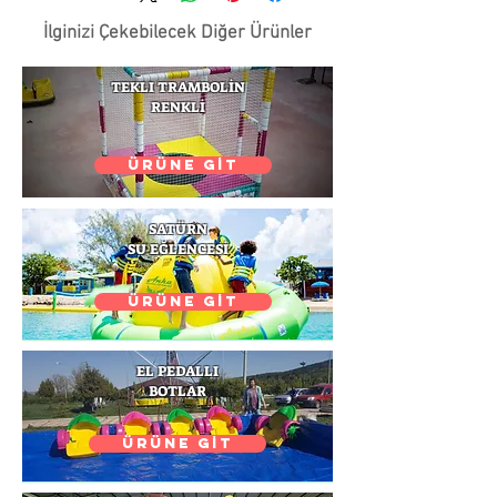
İlginizi Çekebilecek Diğer Ürünler
TEKLI TRAMBOLİN
RENKLİ
ÜRÜNE GİT
SATÜRN
SU EĞLENCESİ
ÜRÜNE GİT
EL PEDALLI
BOTLAR
ÜRÜNE GİT