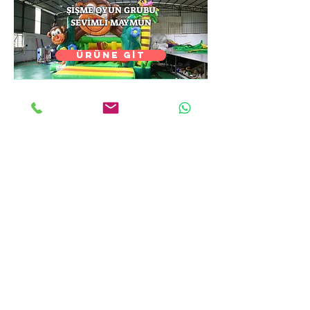
ŞİŞME OYUN GRUBU
SEVİMLİ MAYMUN
ÜRÜNE GİT