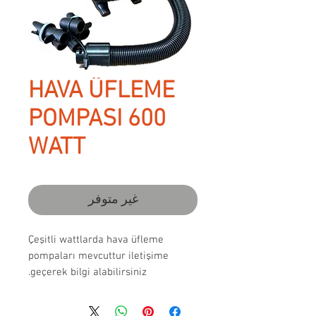
HAVA ÜFLEME
POMPASI 600
WATT
غير متوفر
Çeşitli wattlarda hava üfleme
pompaları mevcuttur iletişime
geçerek bilgi alabilirsiniz.