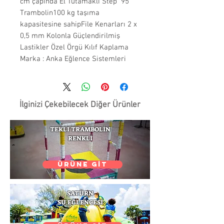
95 cm çapında El Tutamaklı Step 
Trambolin100 kg taşıma 
kapasitesine sahipFile Kenarları 2 x 
0,5 mm Kolonla Güçlendirilmiş 
Lastikler Özel Örgü Kılıf Kaplama 
Marka : Anka Eğlence Sistemleri
İlginizi Çekebilecek Diğer Ürünler
TEKLI TRAMBOLİN
RENKLİ
ÜRÜNE GİT
SATÜRN
SU EĞLENCESİ