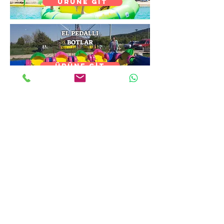
ÜRÜNE GİT
EL PEDALLI
BOTLAR
ÜRÜNE GİT
ŞİŞME OYUN GRUBU
SEVİMLİ MAYMUN
ÜRÜNE GİT