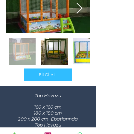
BİLGİ AL
Top Havuzu
160 x 160 cm
180 x 180 cm
200 x 200 cm Ebatlarında
Top Havuzu
Kaydırak