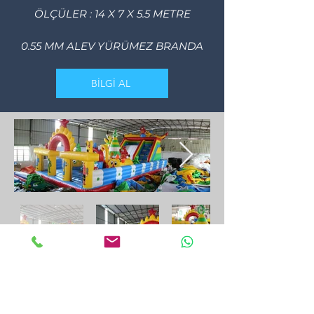
ÖLÇÜLER : 14 X 7 X 5.5 METRE
0.55 MM ALEV YÜRÜMEZ BRANDA
BİLGİ AL
الاتصالات