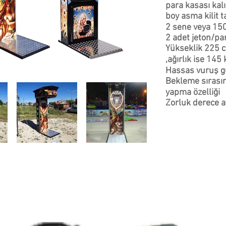
para kasası kal
boy asma kilit t
2 sene veya 150
2 adet jeton/pa
Yükseklik 225 c
,ağırlık ise 145 
Hassas vuruş g
Bekleme sırasın
yapma özelliği
Zorluk derece a